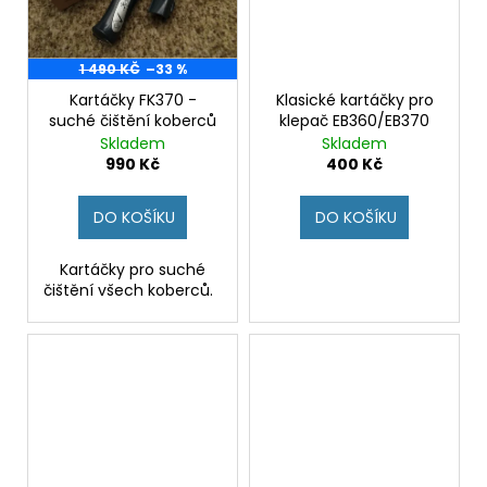
1 490 KČ
–33 %
Kartáčky FK370 -
Klasické kartáčky pro
suché čištění koberců
klepač EB360/EB370
Skladem
Skladem
990 Kč
400 Kč
DO KOŠÍKU
DO KOŠÍKU
Kartáčky pro suché
čištění všech koberců.