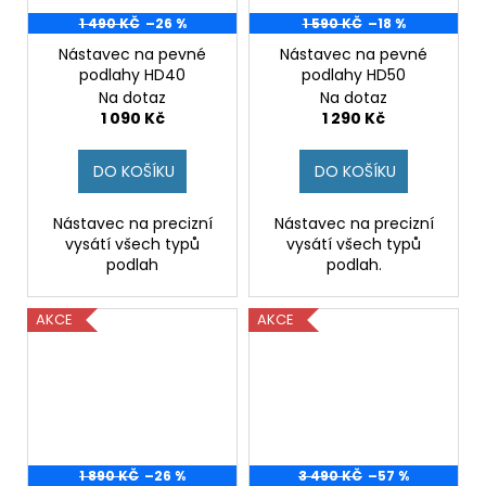
1 490 KČ
–26 %
1 590 KČ
–18 %
Nástavec na pevné
Nástavec na pevné
podlahy HD40
podlahy HD50
Na dotaz
Na dotaz
1 090 Kč
1 290 Kč
DO KOŠÍKU
DO KOŠÍKU
Nástavec na precizní
Nástavec na precizní
vysátí všech typů
vysátí všech typů
podlah
podlah.
AKCE
AKCE
1 890 KČ
–26 %
3 490 KČ
–57 %