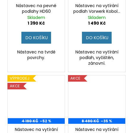
Nástavec na pevné
Nástavec na vytírání
podlahy HD60
podlah Vorwerk Kobold
SP520
Skladem
Skladem
1 390 Kč
1 490 Kč
DO KOŠÍKU
DO KOŠÍKU
Nástavec na tvrdé
Nástavec na vytírání
povrchy.
podlah, vyčištěn,
zánovní.
VÝPRODEJ
AKCE
AKCE
4 190 KČ
–52 %
8 490 KČ
–35 %
Nástavec na vytírání
Nástavec na vytírání