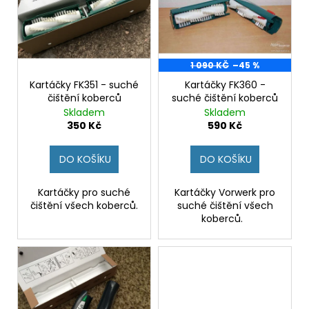
u
č
i
k
u
j
s
t
e
p
ů
m
r
1 090 KČ
–45 %
e
o
Kartáčky FK351 - suché
Kartáčky FK360 -
čištění koberců
suché čištění koberců
d
Skladem
Skladem
SADA
u
350 Kč
590 Kč
PŘÍSLUŠENSTVÍ
k
-
BÍLÉ
t
DO KOŠÍKU
DO KOŠÍKU
-
ů
POUZE
MALÉ
Kartáčky pro suché
Kartáčky Vorwerk pro
NÁSTAVCE
čištění všech koberců.
suché čištění všech
1
koberců.
590
Kč