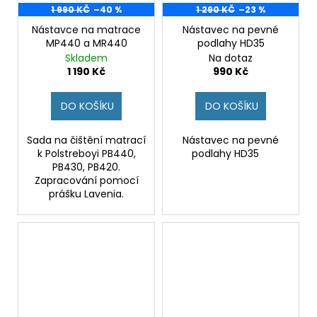
1 990 KČ
–40 %
1 290 KČ
–23 %
Nástavce na matrace
Nástavec na pevné
MP440 a MR440
podlahy HD35
Skladem
Na dotaz
1 190 Kč
990 Kč
DO KOŠÍKU
DO KOŠÍKU
Sada na čištění matrací
Nástavec na pevné
k Polstreboyi PB440,
podlahy HD35
PB430, PB420.
Zapracování pomocí
prášku Lavenia.