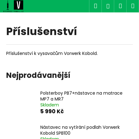
K
Přejít
Hledat
Náku
M
Přihlášen
na
o
obsah
Zpět
Zpět
košík
š
í
Příslušenství
C
k
o
p
Příslušenství k vysavačům Vorwerk Kobold.
o
t
ř
Nejprodávanější
e
b
Polsterboy PB7+nástavce na matrace
u
MP7 a MR7
j
Skladem
5 990 Kč
e
t
Nástavec na vytírání podlah Vorwerk
e
Kobold SPB100
n