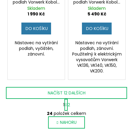
podlah Vorwerk Kobold
podlah Vorwerk Kobold
SP530
SP600
Skladem
Skladem
1 990 Kč
5 490 Kč
DO KOŠÍKU
DO KOŠÍKU
Nástavec na vytírání
Nástavec na vytírání
podlah, vyčištěn,
podlah, zánovní.
zánovní.
Použitelný k elektrickým
vysavačům Vorwerk
VK136, VK140, VK150,
VK200.
NAČÍST 12 DALŠÍCH
S
1
2
t
O
r
24
položek celkem
v
á
NAHORU
l
n
k
á