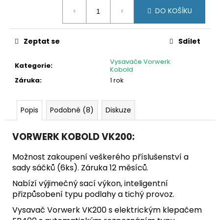
č
Měrná
u
DO KOŠÍKU
cena:
j
e
Zeptat se
Sdílet
m
e
Vysavače Vorwerk
Kategorie
:
Kobold
Záruka
:
1 rok
VYSAVAČ
VORWERK
VK200
+
Popis
Podobné (8)
Diskuze
EB400
11
VORWERK KOBOLD VK200:
290
Kč
Původně:
Možnost zakoupení veškerého příslušenství a
13
sady sáčků (6ks). Záruka 12 měsíců.
590
Kč
Nabízí výjimečný sací výkon, inteligentní
přizpůsobení typu podlahy a tichý provoz.
Vysavač Vorwerk VK200 s elektrickým klepačem