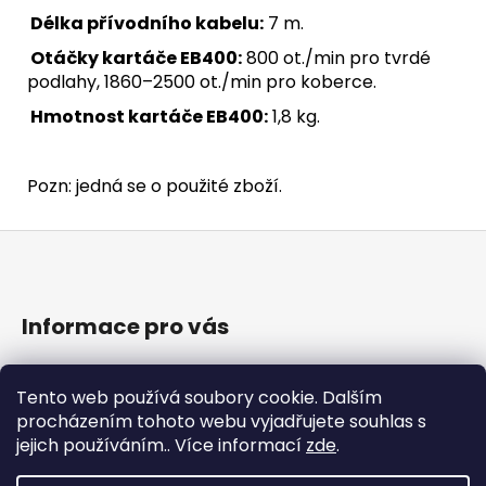
Délka přívodního kabelu:
7 m.
Otáčky kartáče EB400:
800 ot./min pro tvrdé
podlahy, 1860–2500 ot./min pro koberce.
Hmotnost kartáče
EB400:
1,8 kg.
Pozn: jedná se o použité zboží.
Z
á
p
a
Informace pro vás
t
O nás
í
Tento web používá soubory cookie. Dalším
Obchodní podmínky
procházením tohoto webu vyjadřujete souhlas s
Podmínky ochrany osobních údajů
jejich používáním.. Více informací
zde
.
Kontakt