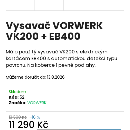
a
j
í
Vysavač VORWERK
t
VK200 + EB400
?
Málo použitý vysavač VK200 s elektrickým
kartáčem EB400 s automatickou detekcí typu
povrchu. Na koberce i pevné podlahy.
HLEDAT
Můžeme doručit do:
13.8.2026
D
Skladem
Kód:
52
o
Značka:
VORWERK
p
o
r
13 590 Kč
–16 %
11 290 Kč
u