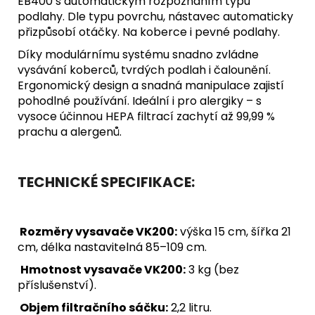
EB400 s automatickým rozpoznáním typu
podlahy. Dle typu povrchu, nástavec automaticky
přizpůsobí otáčky. Na koberce i pevné podlahy.
Díky modulárnímu systému snadno zvládne
vysávání koberců, tvrdých podlah i čalounění.
Ergonomický design a snadná manipulace zajistí
pohodlné používání. Ideální i pro alergiky – s
vysoce účinnou HEPA filtrací zachytí až 99,99 %
prachu a alergenů.
TECHNICKÉ SPECIFIKACE:
Rozměry vysavače VK200:
výška 15 cm, šířka 21
cm, délka nastavitelná 85–109 cm.
Hmotnost vysavače VK200:
3 kg (bez
příslušenství).
Objem filtračního sáčku:
2,2 litru.