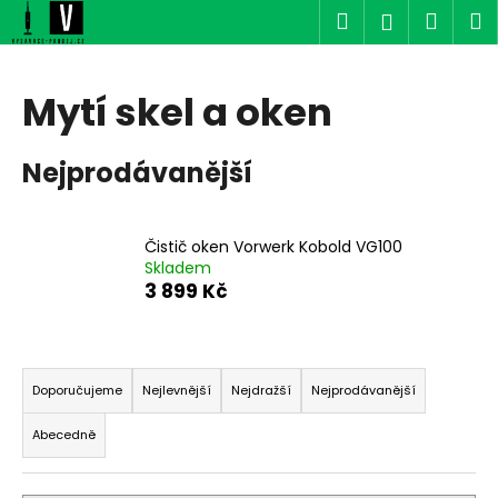
K
Přejít
Hledat
Náku
M
Přihlášen
na
o
obsah
Zpět
Zpět
košík
š
í
Mytí skel a oken
C
k
o
Nejprodávanější
p
o
t
Čistič oken Vorwerk Kobold VG100
ř
Skladem
e
3 899 Kč
b
u
Ř
j
a
Doporučujeme
Nejlevnější
Nejdražší
Nejprodávanější
e
z
t
Abecedně
e
e
n
n