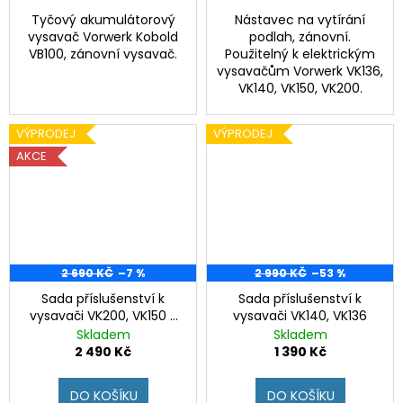
Tyčový akumulátorový
Nástavec na vytírání
vysavač Vorwerk Kobold
podlah, zánovní.
VB100, zánovní vysavač.
Použitelný k elektrickým
vysavačům Vorwerk VK136,
VK140, VK150, VK200.
VÝPRODEJ
VÝPRODEJ
AKCE
2 690 KČ
–7 %
2 990 KČ
–53 %
Sada příslušenství k
Sada příslušenství k
vysavači VK200, VK150 s
vysavači VK140, VK136
elektrickou hadicí
Skladem
Skladem
2 490 Kč
1 390 Kč
DO KOŠÍKU
DO KOŠÍKU