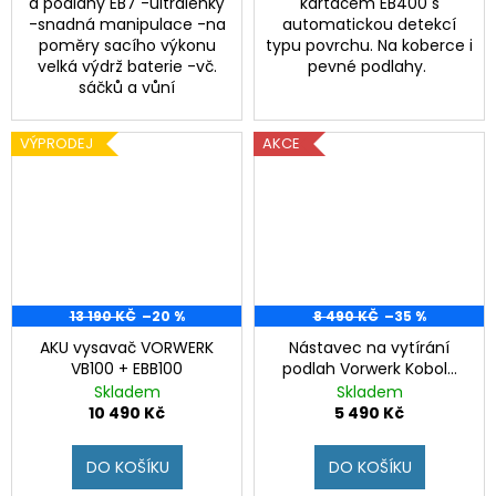
a podlahy EB7 -ultralehký
kartáčem EB400 s
-snadná manipulace -na
automatickou detekcí
poměry sacího výkonu
typu povrchu. Na koberce i
velká výdrž baterie -vč.
pevné podlahy.
sáčků a vůní
VÝPRODEJ
AKCE
13 190 KČ
–20 %
8 490 KČ
–35 %
AKU vysavač VORWERK
Nástavec na vytírání
VB100 + EBB100
podlah Vorwerk Kobold
SP600
Skladem
Skladem
10 490 Kč
5 490 Kč
DO KOŠÍKU
DO KOŠÍKU