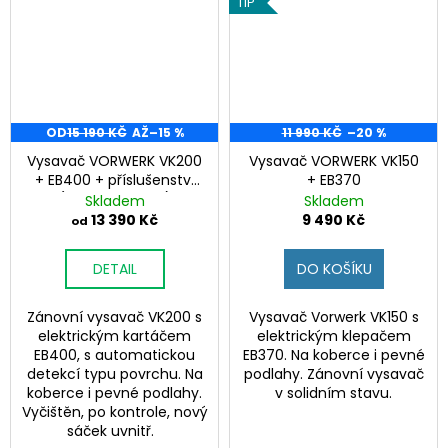
e
TIP
a
m
j
í
o
t
b
?
OD
15 190 KČ
AŽ
–15 %
11 990 KČ
–20 %
c
Vysavač VORWERK VK200
Vysavač VORWERK VK150
+ EB400 + příslušenství
+ EB370
h
(různé varianty)
Skladem
Skladem
13 390 Kč
9 490 Kč
od
o
HLEDAT
d
DETAIL
DO KOŠÍKU
ě
D
Zánovní vysavač VK200 s
Vysavač Vorwerk VK150 s
elektrickým kartáčem
elektrickým klepačem
o
EB400, s automatickou
EB370. Na koberce i pevné
p
detekcí typu povrchu. Na
podlahy. Zánovní vysavač
o
koberce i pevné podlahy.
v solidním stavu.
r
Vyčištěn, po kontrole, nový
u
sáček uvnitř.