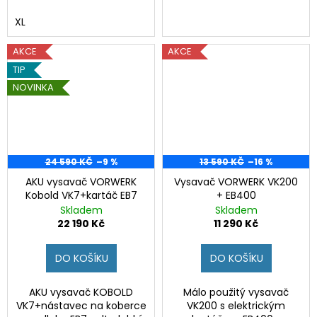
č
u
XL
j
e
AKCE
AKCE
m
TIP
e
NOVINKA
AKU
VYSAVAČ
VORWERK
KOBOLD
24 590 KČ
–9 %
13 590 KČ
–16 %
VK7+KARTÁČ
EB7
AKU vysavač VORWERK
Vysavač VORWERK VK200
Kobold VK7+kartáč EB7
+ EB400
22
Skladem
Skladem
190
22 190 Kč
11 290 Kč
Kč
Původně:
24
DO KOŠÍKU
DO KOŠÍKU
590
Kč
AKU vysavač KOBOLD
Málo použitý vysavač
VK7+nástavec na koberce
VK200 s elektrickým