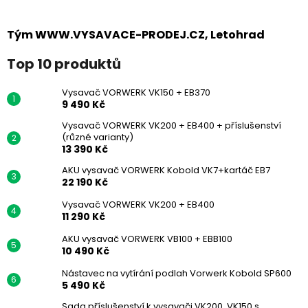
Tým WWW.VYSAVACE-PRODEJ.CZ, Letohrad
Top 10 produktů
Vysavač VORWERK VK150 + EB370
9 490 Kč
Vysavač VORWERK VK200 + EB400 + příslušenství
(různé varianty)
13 390 Kč
AKU vysavač VORWERK Kobold VK7+kartáč EB7
22 190 Kč
Vysavač VORWERK VK200 + EB400
11 290 Kč
AKU vysavač VORWERK VB100 + EBB100
10 490 Kč
Nástavec na vytírání podlah Vorwerk Kobold SP600
5 490 Kč
Sada příslušenství k vysavači VK200, VK150 s