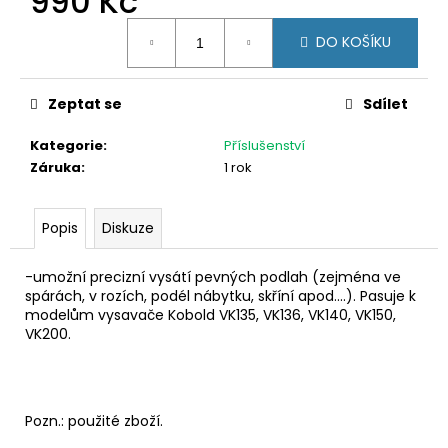
990 Kč
č
u
Měrná
DO KOŠÍKU
j
cena:
e
m
Zeptat se
Sdílet
e
Kategorie
:
Příslušenství
Záruka
:
1 rok
AKU
VYSAVAČ
VORWERK
VB100
Popis
Diskuze
+
EBB100
-umožní precizní vysátí pevných podlah (zejména ve
10
spárách, v rozích, podél nábytku, skříní apod....). Pasuje k
490
modelům vysavače Kobold VK135, VK136, VK140, VK150,
Kč
Původně:
VK200.
13
190
Kč
Pozn.: použité zboží.