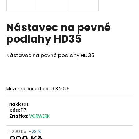
a
j
í
Nástavec na pevné
t
podlahy HD35
?
Nástavec na pevné podlahy HD35
HLEDAT
Můžeme doručit do:
19.8.2026
D
Na dotaz
o
Kód:
117
p
Značka:
VORWERK
o
r
1 290 Kč
–23 %
u