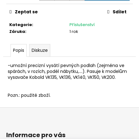
č
u
Zeptat se
Sdílet
j
e
Kategorie
:
Příslušenství
m
Záruka
:
1 rok
e
Popis
Diskuze
AKU
VYSAVAČ
VORWERK
-umožní precizní vysátí pevných podlah (zejména ve
KOBOLD
spárách, v rozích, podél nábytku,....). Pasuje k modelům
VK7+KARTÁČ
vysavače Kobold VK135, VK136, VK140, VK150, VK200.
EB7
22
190
Pozn.: použité zboží.
Kč
Původně:
24
Z
590
á
Kč
p
a
Informace pro vás