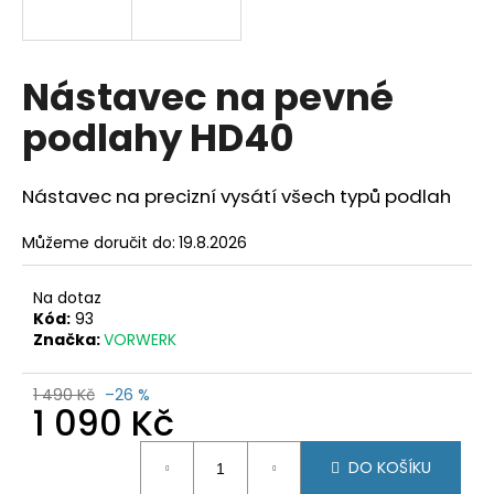
a
j
í
Nástavec na pevné
t
podlahy HD40
?
Nástavec na precizní vysátí všech typů podlah
Můžeme doručit do:
19.8.2026
HLEDAT
Na dotaz
Kód:
93
Značka:
VORWERK
D
o
1 490 Kč
–26 %
p
1 090 Kč
o
r
Měrná
DO KOŠÍKU
u
cena: