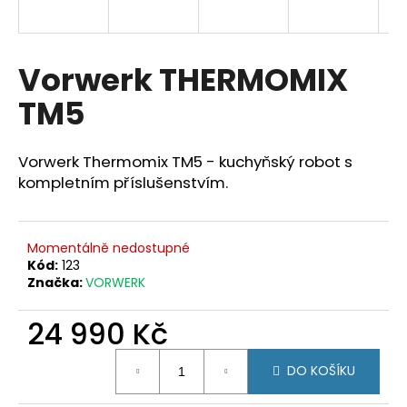
a
j
í
Vorwerk THERMOMIX
t
TM5
?
Vorwerk Thermomix TM5 - kuchyňský robot s
kompletním příslušenstvím.
HLEDAT
Momentálně nedostupné
Kód:
123
Značka:
VORWERK
D
o
24 990 Kč
p
o
Měrná
r
DO KOŠÍKU
cena:
u