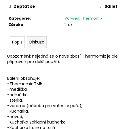
č
u
Zeptat se
Sdílet
j
Kategorie
:
Vorwerk Thermomix
e
Záruka
:
1 rok
m
e
Popis
Diskuze
VYSAVAČ
VORWERK
Upozornění: nejedná se o nové zboží, Thermomix je ale
VK200
připraven pro další použití.
+
EB400
11
Balení obsahuje:
290
-Thermomix TM5
Kč
-metlička,
Původně:
-odměrka,
13
-stěrka,
590
-varoma (nádoba pro vaření v páře),
Kč
-kuchařka,
-návod,
-Kuchařka Základní kuchařka
-Kuchařka Itálie na talíři