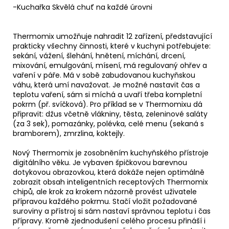
-Kuchařka Skvělá chuť na každé úrovni
Thermomix umožňuje nahradit 12 zařízení, představující
prakticky všechny činnosti, které v kuchyni potřebujete:
sekání, vážení, šlehání, hnětení, míchání, drcení,
mixování, emulgování, mísení, má regulovaný ohřev a
vaření v páře. Má v sobě zabudovanou kuchyňskou
váhu, která umí navažovat. Je možné nastavit čas a
teplotu vaření, sám si míchá a uvaří třeba kompletní
pokrm (př. svíčková). Pro příklad se v Thermomixu dá
připravit: džus včetně vlákniny, těsta, zeleninové saláty
(za 3 sek), pomazánky, polévka, celé menu (sekaná s
bramborem), zmrzlina, koktejly.
Nový Thermomix je zosobněním kuchyňského přístroje
digitálního věku. Je vybaven špičkovou barevnou
dotykovou obrazovkou, která dokáže nejen optimálně
zobrazit obsah inteligentních receptových Thermomix
chipů, ale krok za krokem názorně provést uživatele
přípravou každého pokrmu. Stačí vložit požadované
suroviny a přístroj si sám nastaví správnou teplotu i čas
přípravy. Kromě zjednodušení celého procesu přináší i