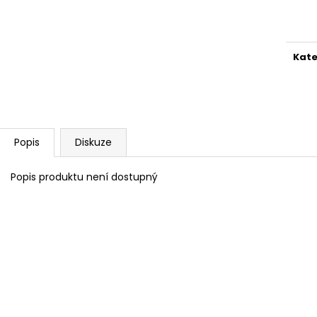
VYSAVAČ VORWERK VK200 + EB400 +
AKU VYSAVAČ 
Měr
PŘÍSLUŠENSTVÍ (RŮZNÉ VARIANTY)
VK7+KARTÁČ EB
cena
13 390 Kč
22 190 Kč
Původně:
15 190 Kč
Původně:
24 59
Kate
Popis
Diskuze
Popis produktu není dostupný