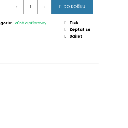
VORWERK KOBOLD
ná
7
DO KOŠÍKU
:
0 Kč
Tisk
gorie
:
Vůně a přípravky
Zeptat se
Sdílet