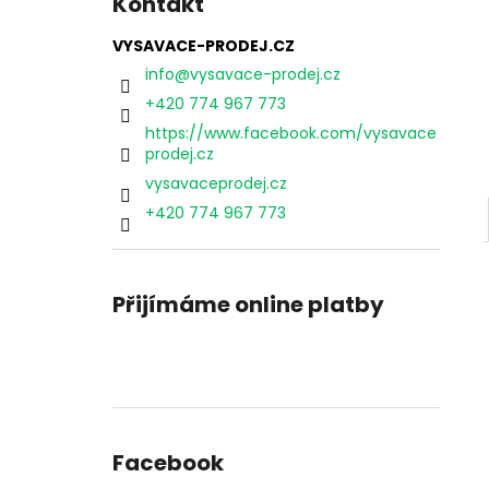
Kontakt
VYSAVAČ VORWERK VK150 + EB370
l
9 490 Kč
VYSAVACE-PRODEJ.CZ
Původně:
11 990 Kč
info
@
vysavace-prodej.cz
+420 774 967 773
https://www.facebook.com/vysavace
prodej.cz
vysavaceprodej.cz
+420 774 967 773
Přijímáme online platby
Facebook