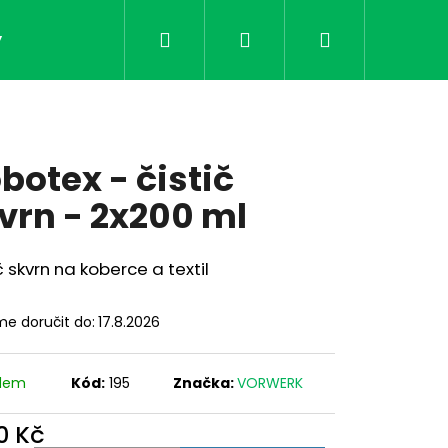
Hledat
Přihlášení
Nákupní
y
Vůně a přípravky
Mytí skel a rovných ploch
košík
botex - čistič
vrn - 2x200 ml
č skvrn na koberce a textil
e doručit do:
17.8.2026
adem
Kód:
195
Značka:
VORWERK
Následující
0 Kč