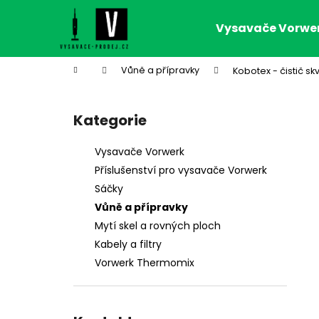
K
Přejít
na
o
Vysavače Vorwe
obsah
Zpět
Zpět
š
do
do
í
Domů
Vůně a přípravky
Kobotex - čistič sk
k
obchodu
obchodu
P
o
Kategorie
Přeskočit
s
kategorie
t
Vysavače Vorwerk
r
Příslušenství pro vysavače Vorwerk
a
Sáčky
n
Vůně a přípravky
n
Mytí skel a rovných ploch
í
Kabely a filtry
p
Vorwerk Thermomix
a
n
e