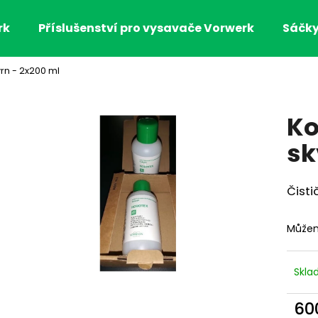
rk
Příslušenství pro vysavače Vorwerk
Sáčk
vrn - 2x200 ml
Co potřebujete najít?
Ko
HLEDAT
sk
Čisti
Doporučujeme
Můžem
Skl
60